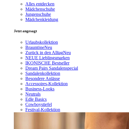
Alles entdecken
Mädchenschuhe
Jungenschuhe
Mädchenkleidung
Jetzt angesagt
Urlaubskollektion
Brauntöne
Neu
Zurück in den Alltag
Neu
NEUE Lieblingsmarken
IKONISCHE Bestseller
Dream Pairs Sandalenspecial
Sandalenkollektion
Besondere Anlässe
Accessoires-Kollektion
Business-Looks
Neutrals
Edle Basics
Cowboystiefel
Festival-Kollektion