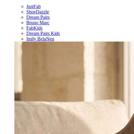
JustFab
ShoeDazzle
Dream Pairs
Bruno Marc
FabKids
Dream Pairs Kids
Imily Bela
Neu