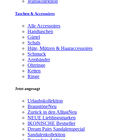
Jeanskollektion
Taschen & Accessoires
Alle Accessoires
Handtaschen
Gürtel
Schals
Hüte, Mützen & Haaraccessoires
Schmuck
Armbänder
Ohrringe
Ketten
Ringe
Jetzt angesagt
Urlaubskollektion
Brauntöne
Neu
Zurück in den Alltag
Neu
NEUE Lieblingsmarken
IKONISCHE Bestseller
Dream Pairs Sandalenspecial
Sandalenkollektion