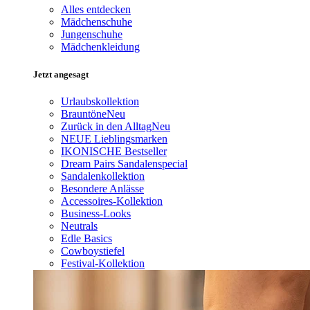
Alles entdecken
Mädchenschuhe
Jungenschuhe
Mädchenkleidung
Jetzt angesagt
Urlaubskollektion
Brauntöne
Neu
Zurück in den Alltag
Neu
NEUE Lieblingsmarken
IKONISCHE Bestseller
Dream Pairs Sandalenspecial
Sandalenkollektion
Besondere Anlässe
Accessoires-Kollektion
Business-Looks
Neutrals
Edle Basics
Cowboystiefel
Festival-Kollektion