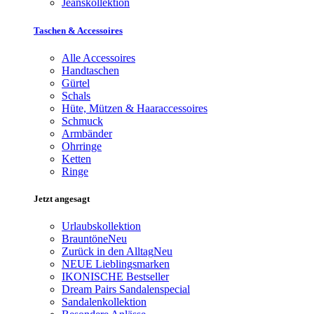
Jeanskollektion
Taschen & Accessoires
Alle Accessoires
Handtaschen
Gürtel
Schals
Hüte, Mützen & Haaraccessoires
Schmuck
Armbänder
Ohrringe
Ketten
Ringe
Jetzt angesagt
Urlaubskollektion
Brauntöne
Neu
Zurück in den Alltag
Neu
NEUE Lieblingsmarken
IKONISCHE Bestseller
Dream Pairs Sandalenspecial
Sandalenkollektion