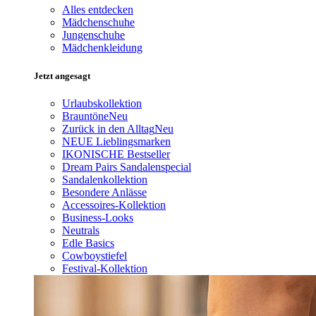
Alles entdecken
Mädchenschuhe
Jungenschuhe
Mädchenkleidung
Jetzt angesagt
Urlaubskollektion
Brauntöne
Neu
Zurück in den Alltag
Neu
NEUE Lieblingsmarken
IKONISCHE Bestseller
Dream Pairs Sandalenspecial
Sandalenkollektion
Besondere Anlässe
Accessoires-Kollektion
Business-Looks
Neutrals
Edle Basics
Cowboystiefel
Festival-Kollektion