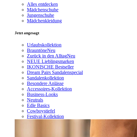
Alles entdecken
Mädchenschuhe
Jungenschuhe
Mädchenkleidung
Jetzt angesagt
Urlaubskollektion
Brauntöne
Neu
Zurück in den Alltag
Neu
NEUE Lieblingsmarken
IKONISCHE Bestseller
Dream Pairs Sandalenspecial
Sandalenkollektion
Besondere Anlässe
Accessoires-Kollektion
Business-Looks
Neutrals
Edle Basics
Cowboystiefel
Festival-Kollektion