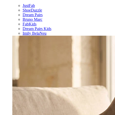
JustFab
ShoeDazzle
Dream Pairs
Bruno Marc
FabKids
Dream Pairs Kids
Imily Bela
Neu