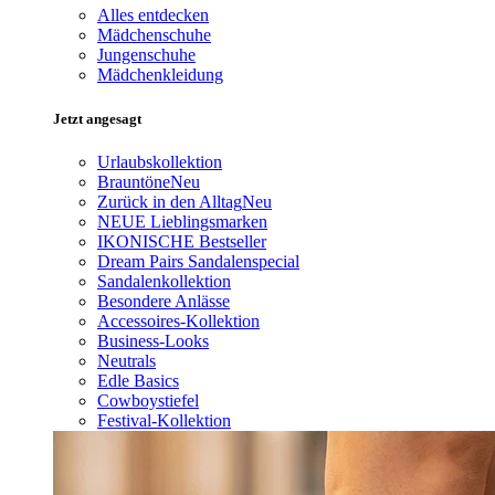
Alles entdecken
Mädchenschuhe
Jungenschuhe
Mädchenkleidung
Jetzt angesagt
Urlaubskollektion
Brauntöne
Neu
Zurück in den Alltag
Neu
NEUE Lieblingsmarken
IKONISCHE Bestseller
Dream Pairs Sandalenspecial
Sandalenkollektion
Besondere Anlässe
Accessoires-Kollektion
Business-Looks
Neutrals
Edle Basics
Cowboystiefel
Festival-Kollektion