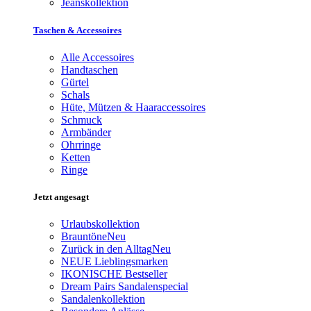
Jeanskollektion
Taschen & Accessoires
Alle Accessoires
Handtaschen
Gürtel
Schals
Hüte, Mützen & Haaraccessoires
Schmuck
Armbänder
Ohrringe
Ketten
Ringe
Jetzt angesagt
Urlaubskollektion
Brauntöne
Neu
Zurück in den Alltag
Neu
NEUE Lieblingsmarken
IKONISCHE Bestseller
Dream Pairs Sandalenspecial
Sandalenkollektion