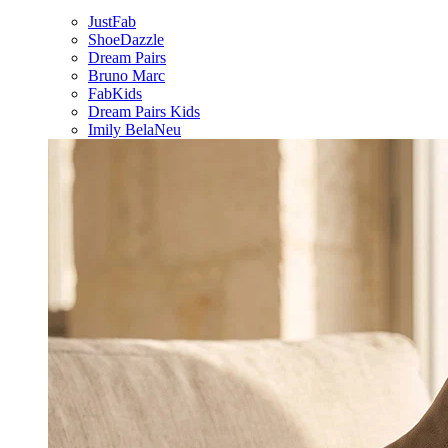
JustFab
ShoeDazzle
Dream Pairs
Bruno Marc
FabKids
Dream Pairs Kids
Imily Bela
Neu