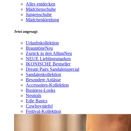
Alles entdecken
Mädchenschuhe
Jungenschuhe
Mädchenkleidung
Jetzt angesagt
Urlaubskollektion
Brauntöne
Neu
Zurück in den Alltag
Neu
NEUE Lieblingsmarken
IKONISCHE Bestseller
Dream Pairs Sandalenspecial
Sandalenkollektion
Besondere Anlässe
Accessoires-Kollektion
Business-Looks
Neutrals
Edle Basics
Cowboystiefel
Festival-Kollektion