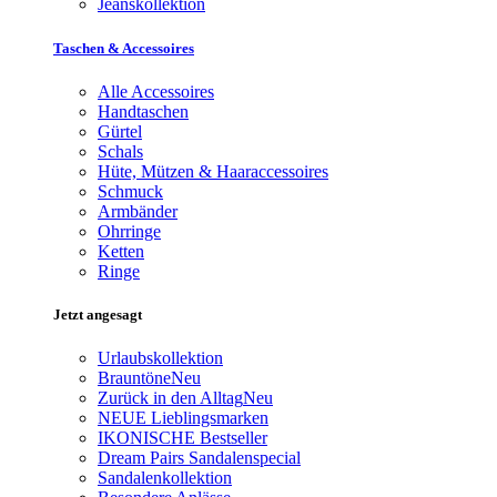
Jeanskollektion
Taschen & Accessoires
Alle Accessoires
Handtaschen
Gürtel
Schals
Hüte, Mützen & Haaraccessoires
Schmuck
Armbänder
Ohrringe
Ketten
Ringe
Jetzt angesagt
Urlaubskollektion
Brauntöne
Neu
Zurück in den Alltag
Neu
NEUE Lieblingsmarken
IKONISCHE Bestseller
Dream Pairs Sandalenspecial
Sandalenkollektion