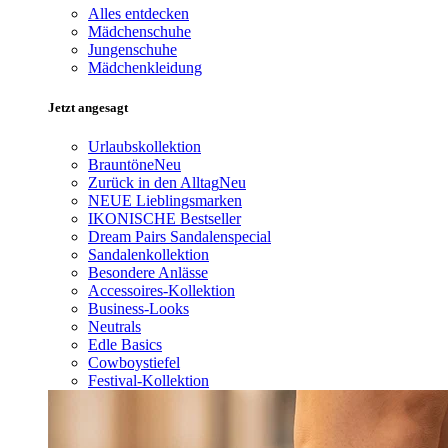
Alles entdecken
Mädchenschuhe
Jungenschuhe
Mädchenkleidung
Jetzt angesagt
Urlaubskollektion
Brauntöne
Neu
Zurück in den Alltag
Neu
NEUE Lieblingsmarken
IKONISCHE Bestseller
Dream Pairs Sandalenspecial
Sandalenkollektion
Besondere Anlässe
Accessoires-Kollektion
Business-Looks
Neutrals
Edle Basics
Cowboystiefel
Festival-Kollektion