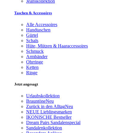
Jeanskollektion
Taschen & Accessoires
Alle Accessoires
Handtaschen
Gürtel
Schals
Hüte, Mützen & Haaraccessoires
Schmuck
Armbänder
Ohrringe
Ketten
Ringe
Jetzt angesagt
Urlaubskollektion
Brauntöne
Neu
Zurück in den Alltag
Neu
NEUE Lieblingsmarken
IKONISCHE Bestseller
Dream Pairs Sandalenspecial
Sandalenkollektion