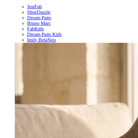
JustFab
ShoeDazzle
Dream Pairs
Bruno Marc
FabKids
Dream Pairs Kids
Imily Bela
Neu