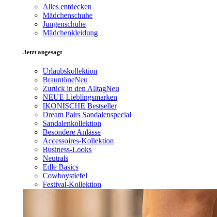
Alles entdecken
Mädchenschuhe
Jungenschuhe
Mädchenkleidung
Jetzt angesagt
Urlaubskollektion
Brauntöne
Neu
Zurück in den Alltag
Neu
NEUE Lieblingsmarken
IKONISCHE Bestseller
Dream Pairs Sandalenspecial
Sandalenkollektion
Besondere Anlässe
Accessoires-Kollektion
Business-Looks
Neutrals
Edle Basics
Cowboystiefel
Festival-Kollektion