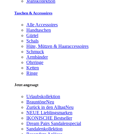
Jeanskollektion
Taschen & Accessoires
Alle Accessoires
Handtaschen
Gürtel
Schals
Hüte, Mützen & Haaraccessoires
Schmuck
Armbänder
Ohrringe
Ketten
Ringe
Jetzt angesagt
Urlaubskollektion
Brauntöne
Neu
Zurück in den Alltag
Neu
NEUE Lieblingsmarken
IKONISCHE Bestseller
Dream Pairs Sandalenspecial
Sandalenkollektion