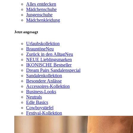
Alles entdecken
Mädchenschuhe
Jungenschuhe
Mädchenkleidung
Jetzt angesagt
Urlaubskollektion
Brauntöne
Neu
Zurück in den Alltag
Neu
NEUE Lieblingsmarken
IKONISCHE Bestseller
Dream Pairs Sandalenspecial
Sandalenkollektion
Besondere Anlässe
Accessoires-Kollektion
Business-Looks
Neutrals
Edle Basics
Cowboystiefel
Festival-Kollektion