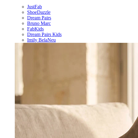
JustFab
ShoeDazzle
Dream Pairs
Bruno Marc
FabKids
Dream Pairs Kids
Imily Bela
Neu