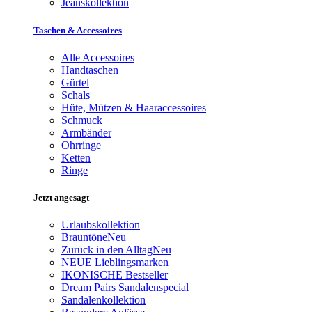
Jeanskollektion
Taschen & Accessoires
Alle Accessoires
Handtaschen
Gürtel
Schals
Hüte, Mützen & Haaraccessoires
Schmuck
Armbänder
Ohrringe
Ketten
Ringe
Jetzt angesagt
Urlaubskollektion
Brauntöne
Neu
Zurück in den Alltag
Neu
NEUE Lieblingsmarken
IKONISCHE Bestseller
Dream Pairs Sandalenspecial
Sandalenkollektion