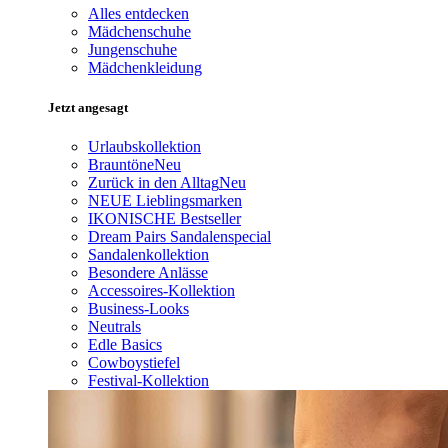
Alles entdecken
Mädchenschuhe
Jungenschuhe
Mädchenkleidung
Jetzt angesagt
Urlaubskollektion
Brauntöne
Neu
Zurück in den Alltag
Neu
NEUE Lieblingsmarken
IKONISCHE Bestseller
Dream Pairs Sandalenspecial
Sandalenkollektion
Besondere Anlässe
Accessoires-Kollektion
Business-Looks
Neutrals
Edle Basics
Cowboystiefel
Festival-Kollektion