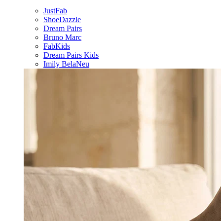
JustFab
ShoeDazzle
Dream Pairs
Bruno Marc
FabKids
Dream Pairs Kids
Imily Bela
Neu