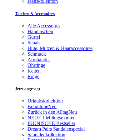
Jeanskollektion
Taschen & Accessoires
Alle Accessoires
Handtaschen
Gürtel
Schals
Hüte, Mützen & Haaraccessoires
Schmuck
Armbänder
Ohrringe
Ketten
Ringe
Jetzt angesagt
Urlaubskollektion
Brauntöne
Neu
Zurück in den Alltag
Neu
NEUE Lieblingsmarken
IKONISCHE Bestseller
Dream Pairs Sandalenspecial
Sandalenkollektion