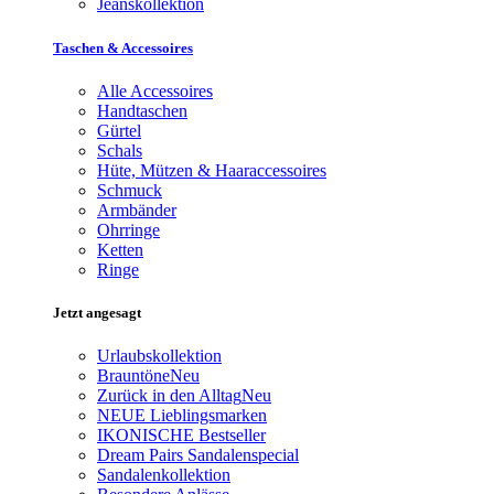
Jeanskollektion
Taschen & Accessoires
Alle Accessoires
Handtaschen
Gürtel
Schals
Hüte, Mützen & Haaraccessoires
Schmuck
Armbänder
Ohrringe
Ketten
Ringe
Jetzt angesagt
Urlaubskollektion
Brauntöne
Neu
Zurück in den Alltag
Neu
NEUE Lieblingsmarken
IKONISCHE Bestseller
Dream Pairs Sandalenspecial
Sandalenkollektion