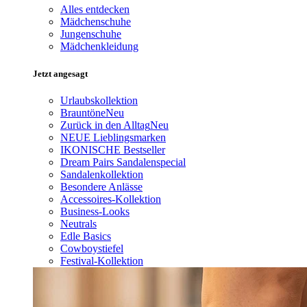
Alles entdecken
Mädchenschuhe
Jungenschuhe
Mädchenkleidung
Jetzt angesagt
Urlaubskollektion
Brauntöne
Neu
Zurück in den Alltag
Neu
NEUE Lieblingsmarken
IKONISCHE Bestseller
Dream Pairs Sandalenspecial
Sandalenkollektion
Besondere Anlässe
Accessoires-Kollektion
Business-Looks
Neutrals
Edle Basics
Cowboystiefel
Festival-Kollektion