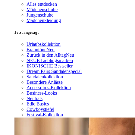
Alles entdecken
Mädchenschuhe
Jungenschuhe
Mädchenkleidung
Jetzt angesagt
Urlaubskollektion
Brauntöne
Neu
Zurück in den Alltag
Neu
NEUE Lieblingsmarken
IKONISCHE Bestseller
Dream Pairs Sandalenspecial
Sandalenkollektion
Besondere Anlässe
Accessoires-Kollektion
Business-Looks
Neutrals
Edle Basics
Cowboystiefel
Festival-Kollektion