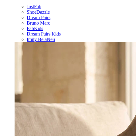
JustFab
ShoeDazzle
Dream Pairs
Bruno Marc
FabKids
Dream Pairs Kids
Imily Bela
Neu