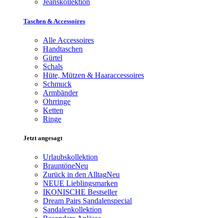
Jeanskollektion
Taschen & Accessoires
Alle Accessoires
Handtaschen
Gürtel
Schals
Hüte, Mützen & Haaraccessoires
Schmuck
Armbänder
Ohrringe
Ketten
Ringe
Jetzt angesagt
Urlaubskollektion
Brauntöne
Neu
Zurück in den Alltag
Neu
NEUE Lieblingsmarken
IKONISCHE Bestseller
Dream Pairs Sandalenspecial
Sandalenkollektion