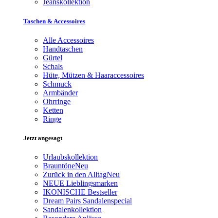
Jeanskollektion
Taschen & Accessoires
Alle Accessoires
Handtaschen
Gürtel
Schals
Hüte, Mützen & Haaraccessoires
Schmuck
Armbänder
Ohrringe
Ketten
Ringe
Jetzt angesagt
Urlaubskollektion
Brauntöne
Neu
Zurück in den Alltag
Neu
NEUE Lieblingsmarken
IKONISCHE Bestseller
Dream Pairs Sandalenspecial
Sandalenkollektion