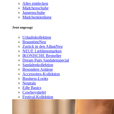
Alles entdecken
Mädchenschuhe
Jungenschuhe
Mädchenkleidung
Jetzt angesagt
Urlaubskollektion
Brauntöne
Neu
Zurück in den Alltag
Neu
NEUE Lieblingsmarken
IKONISCHE Bestseller
Dream Pairs Sandalenspecial
Sandalenkollektion
Besondere Anlässe
Accessoires-Kollektion
Business-Looks
Neutrals
Edle Basics
Cowboystiefel
Festival-Kollektion