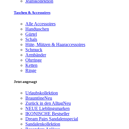
Jeanskollektion
Taschen & Accessoires
Alle Accessoires
Handtaschen
Gürtel
Schals
Hüte, Mützen & Haaraccessoires
Schmuck
Armbänder
Ohrringe
Ketten
Ringe
Jetzt angesagt
Urlaubskollektion
Brauntöne
Neu
Zurück in den Alltag
Neu
NEUE Lieblingsmarken
IKONISCHE Bestseller
Dream Pairs Sandalenspecial
Sandalenkollektion