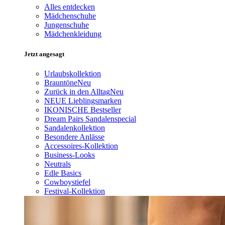
Alles entdecken
Mädchenschuhe
Jungenschuhe
Mädchenkleidung
Jetzt angesagt
Urlaubskollektion
Brauntöne
Neu
Zurück in den Alltag
Neu
NEUE Lieblingsmarken
IKONISCHE Bestseller
Dream Pairs Sandalenspecial
Sandalenkollektion
Besondere Anlässe
Accessoires-Kollektion
Business-Looks
Neutrals
Edle Basics
Cowboystiefel
Festival-Kollektion