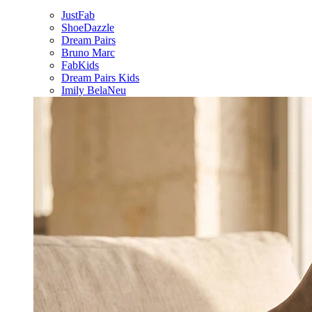
JustFab
ShoeDazzle
Dream Pairs
Bruno Marc
FabKids
Dream Pairs Kids
Imily Bela
Neu