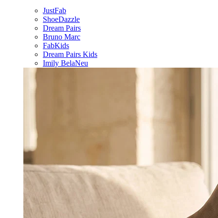
JustFab
ShoeDazzle
Dream Pairs
Bruno Marc
FabKids
Dream Pairs Kids
Imily Bela
Neu