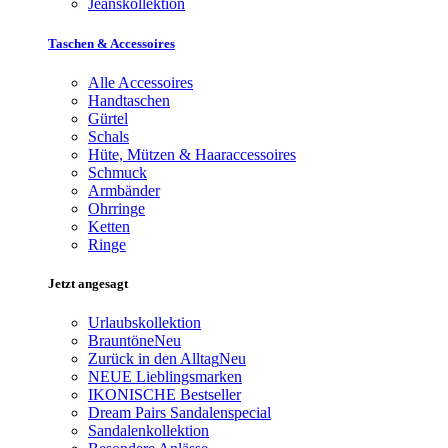
Jeanskollektion
Taschen & Accessoires
Alle Accessoires
Handtaschen
Gürtel
Schals
Hüte, Mützen & Haaraccessoires
Schmuck
Armbänder
Ohrringe
Ketten
Ringe
Jetzt angesagt
Urlaubskollektion
Brauntöne
Neu
Zurück in den Alltag
Neu
NEUE Lieblingsmarken
IKONISCHE Bestseller
Dream Pairs Sandalenspecial
Sandalenkollektion