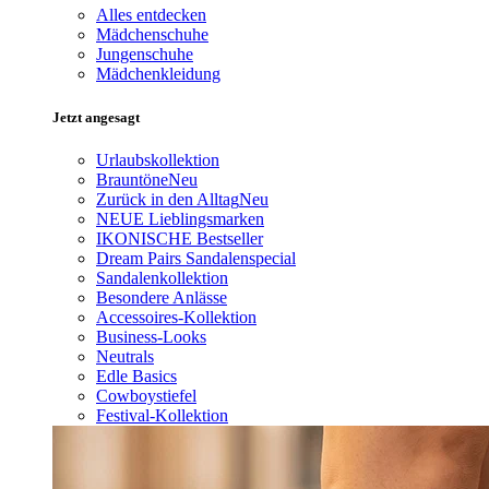
Alles entdecken
Mädchenschuhe
Jungenschuhe
Mädchenkleidung
Jetzt angesagt
Urlaubskollektion
Brauntöne
Neu
Zurück in den Alltag
Neu
NEUE Lieblingsmarken
IKONISCHE Bestseller
Dream Pairs Sandalenspecial
Sandalenkollektion
Besondere Anlässe
Accessoires-Kollektion
Business-Looks
Neutrals
Edle Basics
Cowboystiefel
Festival-Kollektion