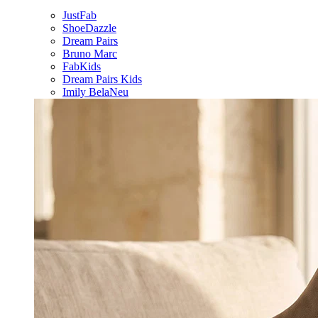
JustFab
ShoeDazzle
Dream Pairs
Bruno Marc
FabKids
Dream Pairs Kids
Imily Bela
Neu