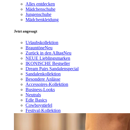
Alles entdecken
Mädchenschuhe
Jungenschuhe
Mädchenkleidung
Jetzt angesagt
Urlaubskollektion
Brauntöne
Neu
Zurück in den Alltag
Neu
NEUE Lieblingsmarken
IKONISCHE Bestseller
Dream Pairs Sandalenspecial
Sandalenkollektion
Besondere Anlässe
Accessoires-Kollektion
Business-Looks
Neutrals
Edle Basics
Cowboystiefel
Festival-Kollektion