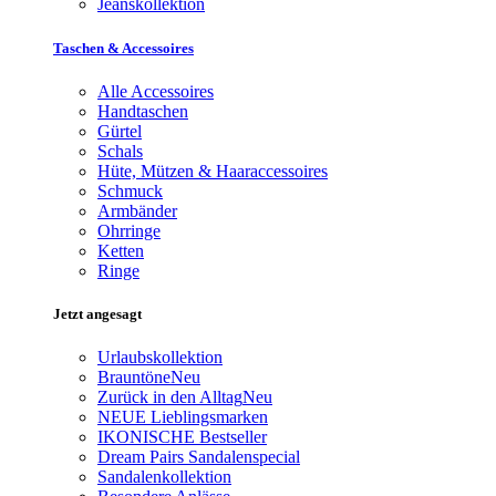
Jeanskollektion
Taschen & Accessoires
Alle Accessoires
Handtaschen
Gürtel
Schals
Hüte, Mützen & Haaraccessoires
Schmuck
Armbänder
Ohrringe
Ketten
Ringe
Jetzt angesagt
Urlaubskollektion
Brauntöne
Neu
Zurück in den Alltag
Neu
NEUE Lieblingsmarken
IKONISCHE Bestseller
Dream Pairs Sandalenspecial
Sandalenkollektion