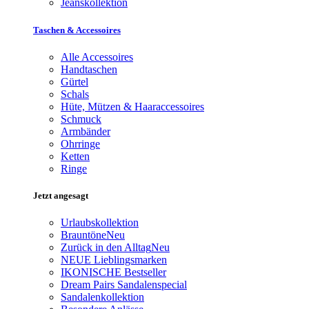
Jeanskollektion
Taschen & Accessoires
Alle Accessoires
Handtaschen
Gürtel
Schals
Hüte, Mützen & Haaraccessoires
Schmuck
Armbänder
Ohrringe
Ketten
Ringe
Jetzt angesagt
Urlaubskollektion
Brauntöne
Neu
Zurück in den Alltag
Neu
NEUE Lieblingsmarken
IKONISCHE Bestseller
Dream Pairs Sandalenspecial
Sandalenkollektion