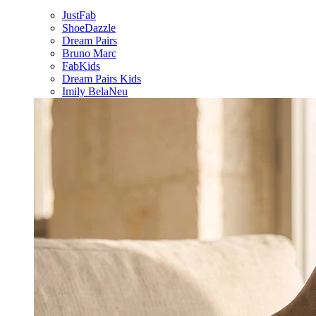
JustFab
ShoeDazzle
Dream Pairs
Bruno Marc
FabKids
Dream Pairs Kids
Imily Bela
Neu