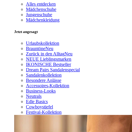
Alles entdecken
Mädchenschuhe
Jungenschuhe
Mädchenkleidung
Jetzt angesagt
Urlaubskollektion
Brauntöne
Neu
Zurück in den Alltag
Neu
NEUE Lieblingsmarken
IKONISCHE Bestseller
Dream Pairs Sandalenspecial
Sandalenkollektion
Besondere Anlässe
Accessoires-Kollektion
Business-Looks
Neutrals
Edle Basics
Cowboystiefel
Festival-Kollektion