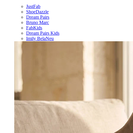
JustFab
ShoeDazzle
Dream Pairs
Bruno Marc
FabKids
Dream Pairs Kids
Imily Bela
Neu