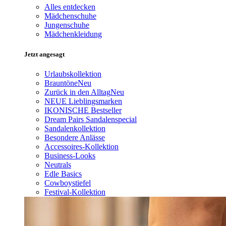
Alles entdecken
Mädchenschuhe
Jungenschuhe
Mädchenkleidung
Jetzt angesagt
Urlaubskollektion
Brauntöne
Neu
Zurück in den Alltag
Neu
NEUE Lieblingsmarken
IKONISCHE Bestseller
Dream Pairs Sandalenspecial
Sandalenkollektion
Besondere Anlässe
Accessoires-Kollektion
Business-Looks
Neutrals
Edle Basics
Cowboystiefel
Festival-Kollektion