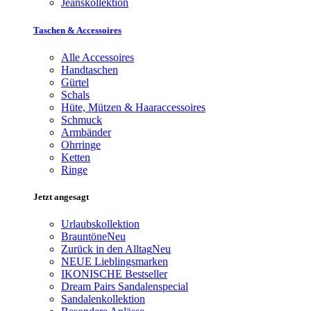
Jeanskollektion
Taschen & Accessoires
Alle Accessoires
Handtaschen
Gürtel
Schals
Hüte, Mützen & Haaraccessoires
Schmuck
Armbänder
Ohrringe
Ketten
Ringe
Jetzt angesagt
Urlaubskollektion
Brauntöne
Neu
Zurück in den Alltag
Neu
NEUE Lieblingsmarken
IKONISCHE Bestseller
Dream Pairs Sandalenspecial
Sandalenkollektion