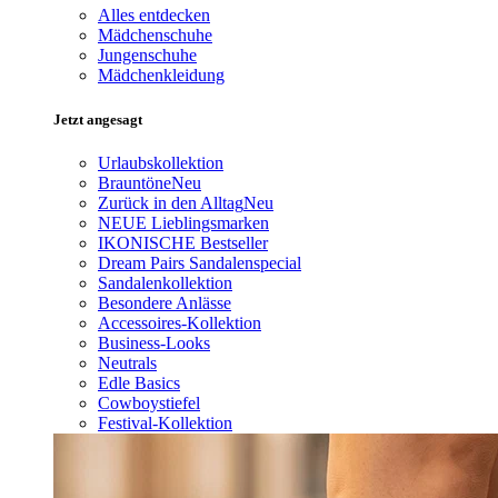
Alles entdecken
Mädchenschuhe
Jungenschuhe
Mädchenkleidung
Jetzt angesagt
Urlaubskollektion
Brauntöne
Neu
Zurück in den Alltag
Neu
NEUE Lieblingsmarken
IKONISCHE Bestseller
Dream Pairs Sandalenspecial
Sandalenkollektion
Besondere Anlässe
Accessoires-Kollektion
Business-Looks
Neutrals
Edle Basics
Cowboystiefel
Festival-Kollektion