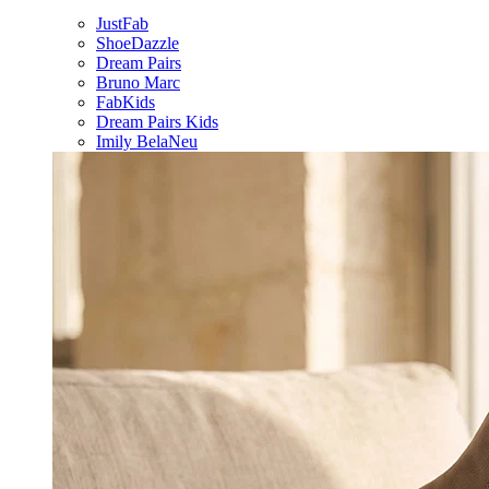
JustFab
ShoeDazzle
Dream Pairs
Bruno Marc
FabKids
Dream Pairs Kids
Imily Bela
Neu