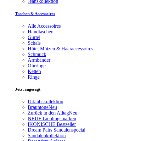
Jeanskollektion
Taschen & Accessoires
Alle Accessoires
Handtaschen
Gürtel
Schals
Hüte, Mützen & Haaraccessoires
Schmuck
Armbänder
Ohrringe
Ketten
Ringe
Jetzt angesagt
Urlaubskollektion
Brauntöne
Neu
Zurück in den Alltag
Neu
NEUE Lieblingsmarken
IKONISCHE Bestseller
Dream Pairs Sandalenspecial
Sandalenkollektion