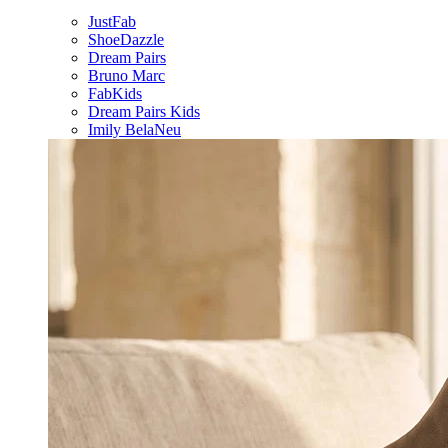
JustFab
ShoeDazzle
Dream Pairs
Bruno Marc
FabKids
Dream Pairs Kids
Imily Bela
Neu