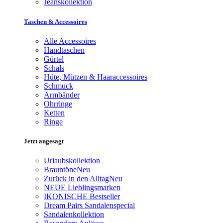
Jeanskollektion
Taschen & Accessoires
Alle Accessoires
Handtaschen
Gürtel
Schals
Hüte, Mützen & Haaraccessoires
Schmuck
Armbänder
Ohrringe
Ketten
Ringe
Jetzt angesagt
Urlaubskollektion
Brauntöne
Neu
Zurück in den Alltag
Neu
NEUE Lieblingsmarken
IKONISCHE Bestseller
Dream Pairs Sandalenspecial
Sandalenkollektion