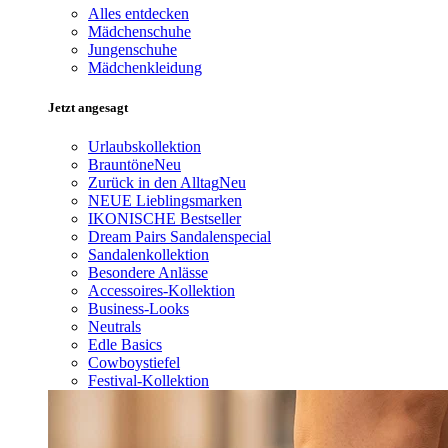
Alles entdecken
Mädchenschuhe
Jungenschuhe
Mädchenkleidung
Jetzt angesagt
Urlaubskollektion
Brauntöne
Neu
Zurück in den Alltag
Neu
NEUE Lieblingsmarken
IKONISCHE Bestseller
Dream Pairs Sandalenspecial
Sandalenkollektion
Besondere Anlässe
Accessoires-Kollektion
Business-Looks
Neutrals
Edle Basics
Cowboystiefel
Festival-Kollektion