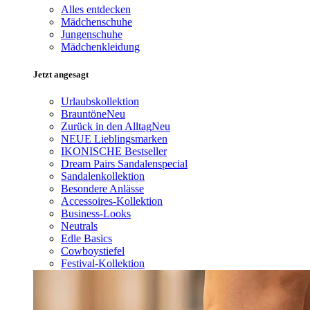
Alles entdecken
Mädchenschuhe
Jungenschuhe
Mädchenkleidung
Jetzt angesagt
Urlaubskollektion
Brauntöne
Neu
Zurück in den Alltag
Neu
NEUE Lieblingsmarken
IKONISCHE Bestseller
Dream Pairs Sandalenspecial
Sandalenkollektion
Besondere Anlässe
Accessoires-Kollektion
Business-Looks
Neutrals
Edle Basics
Cowboystiefel
Festival-Kollektion