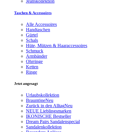
Jeanskollektion
Taschen & Accessoires
Alle Accessoires
Handtaschen
Gürtel
Schals
Hüte, Mützen & Haaraccessoires
Schmuck
Armbänder
Ohrringe
Ketten
Ringe
Jetzt angesagt
Urlaubskollektion
Brauntöne
Neu
Zurück in den Alltag
Neu
NEUE Lieblingsmarken
IKONISCHE Bestseller
Dream Pairs Sandalenspecial
Sandalenkollektion