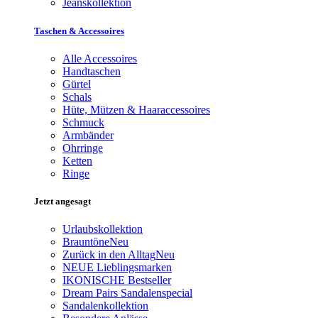
Jeanskollektion
Taschen & Accessoires
Alle Accessoires
Handtaschen
Gürtel
Schals
Hüte, Mützen & Haaraccessoires
Schmuck
Armbänder
Ohrringe
Ketten
Ringe
Jetzt angesagt
Urlaubskollektion
Brauntöne
Neu
Zurück in den Alltag
Neu
NEUE Lieblingsmarken
IKONISCHE Bestseller
Dream Pairs Sandalenspecial
Sandalenkollektion