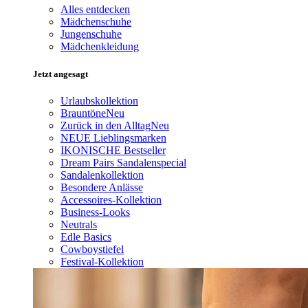
Alles entdecken
Mädchenschuhe
Jungenschuhe
Mädchenkleidung
Jetzt angesagt
Urlaubskollektion
Brauntöne
Neu
Zurück in den Alltag
Neu
NEUE Lieblingsmarken
IKONISCHE Bestseller
Dream Pairs Sandalenspecial
Sandalenkollektion
Besondere Anlässe
Accessoires-Kollektion
Business-Looks
Neutrals
Edle Basics
Cowboystiefel
Festival-Kollektion