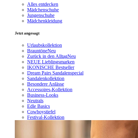
Alles entdecken
Mädchenschuhe
Jungenschuhe
Mädchenkleidung
Jetzt angesagt
Urlaubskollektion
Brauntöne
Neu
Zurück in den Alltag
Neu
NEUE Lieblingsmarken
IKONISCHE Bestseller
Dream Pairs Sandalenspecial
Sandalenkollektion
Besondere Anlässe
Accessoires-Kollektion
Business-Looks
Neutrals
Edle Basics
Cowboystiefel
Festival-Kollektion