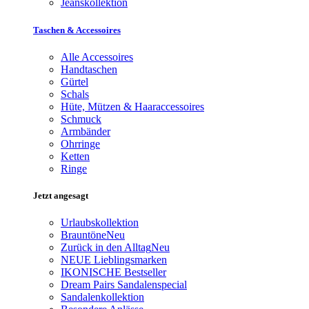
Jeanskollektion
Taschen & Accessoires
Alle Accessoires
Handtaschen
Gürtel
Schals
Hüte, Mützen & Haaraccessoires
Schmuck
Armbänder
Ohrringe
Ketten
Ringe
Jetzt angesagt
Urlaubskollektion
Brauntöne
Neu
Zurück in den Alltag
Neu
NEUE Lieblingsmarken
IKONISCHE Bestseller
Dream Pairs Sandalenspecial
Sandalenkollektion