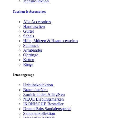
Jeanskollektion
Taschen & Accessoires
Alle Accessoires
Handtaschen
Gürtel
Schals
Hüte, Mützen & Haaraccessoires
Schmuck
Armbänder
Ohrringe
Ketten
Ringe
Jetzt angesagt
Urlaubskollektion
Brauntöne
Neu
Zurück in den Alltag
Neu
NEUE Lieblingsmarken
IKONISCHE Bestseller
Dream Pairs Sandalenspecial
Sandalenkollektion