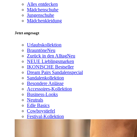
Alles entdecken
Mädchenschuhe
Jungenschuhe
Mädchenkleidung
Jetzt angesagt
Urlaubskollektion
Brauntöne
Neu
Zurück in den Alltag
Neu
NEUE Lieblingsmarken
IKONISCHE Bestseller
Dream Pairs Sandalenspecial
Sandalenkollektion
Besondere Anlässe
Accessoires-Kollektion
Business-Looks
Neutrals
Edle Basics
Cowboystiefel
Festival-Kollektion