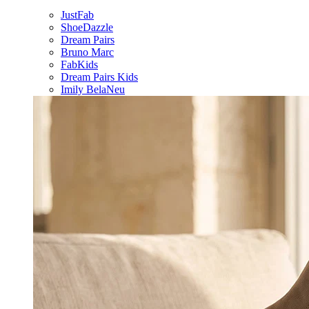
JustFab
ShoeDazzle
Dream Pairs
Bruno Marc
FabKids
Dream Pairs Kids
Imily Bela
Neu