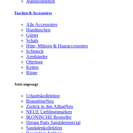
Jeanskollektion
Taschen & Accessoires
Alle Accessoires
Handtaschen
Gürtel
Schals
Hüte, Mützen & Haaraccessoires
Schmuck
Armbänder
Ohrringe
Ketten
Ringe
Jetzt angesagt
Urlaubskollektion
Brauntöne
Neu
Zurück in den Alltag
Neu
NEUE Lieblingsmarken
IKONISCHE Bestseller
Dream Pairs Sandalenspecial
Sandalenkollektion