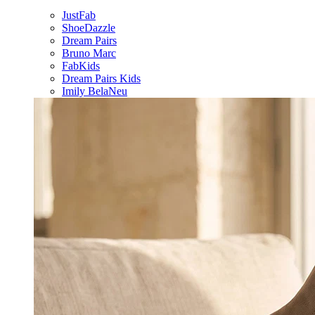
JustFab
ShoeDazzle
Dream Pairs
Bruno Marc
FabKids
Dream Pairs Kids
Imily Bela
Neu