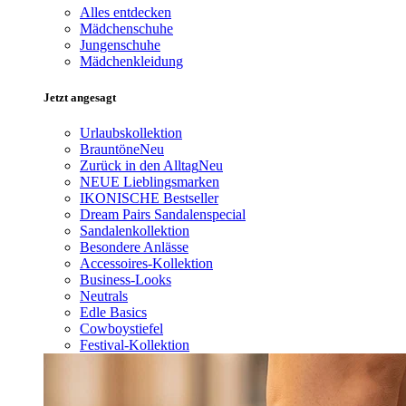
Alles entdecken
Mädchenschuhe
Jungenschuhe
Mädchenkleidung
Jetzt angesagt
Urlaubskollektion
Brauntöne
Neu
Zurück in den Alltag
Neu
NEUE Lieblingsmarken
IKONISCHE Bestseller
Dream Pairs Sandalenspecial
Sandalenkollektion
Besondere Anlässe
Accessoires-Kollektion
Business-Looks
Neutrals
Edle Basics
Cowboystiefel
Festival-Kollektion