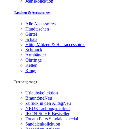
Jeanskollektion
Taschen & Accessoires
Alle Accessoires
Handtaschen
Gürtel
Schals
Hüte, Mützen & Haaraccessoires
Schmuck
Armbänder
Ohrringe
Ketten
Ringe
Jetzt angesagt
Urlaubskollektion
Brauntöne
Neu
Zurück in den Alltag
Neu
NEUE Lieblingsmarken
IKONISCHE Bestseller
Dream Pairs Sandalenspecial
Sandalenkollektion