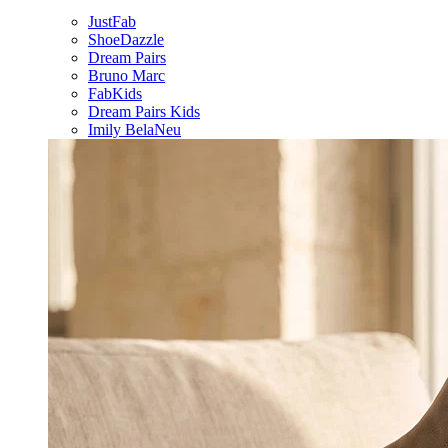
JustFab
ShoeDazzle
Dream Pairs
Bruno Marc
FabKids
Dream Pairs Kids
Imily Bela
Neu