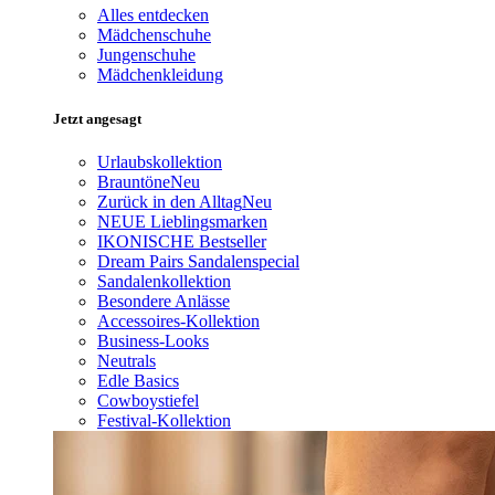
Alles entdecken
Mädchenschuhe
Jungenschuhe
Mädchenkleidung
Jetzt angesagt
Urlaubskollektion
Brauntöne
Neu
Zurück in den Alltag
Neu
NEUE Lieblingsmarken
IKONISCHE Bestseller
Dream Pairs Sandalenspecial
Sandalenkollektion
Besondere Anlässe
Accessoires-Kollektion
Business-Looks
Neutrals
Edle Basics
Cowboystiefel
Festival-Kollektion