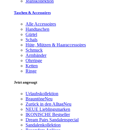
Jeanskollektion
Taschen & Accessoires
Alle Accessoires
Handtaschen
Gürtel
Schals
Hüte, Mützen & Haaraccessoires
Schmuck
Armbänder
Ohrringe
Ketten
Ringe
Jetzt angesagt
Urlaubskollektion
Brauntöne
Neu
Zurück in den Alltag
Neu
NEUE Lieblingsmarken
IKONISCHE Bestseller
Dream Pairs Sandalenspecial
Sandalenkollektion