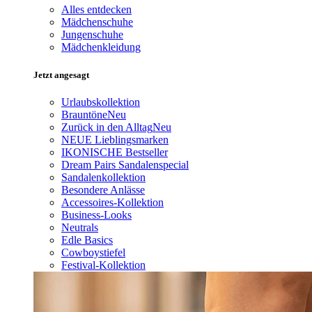
Alles entdecken
Mädchenschuhe
Jungenschuhe
Mädchenkleidung
Jetzt angesagt
Urlaubskollektion
Brauntöne
Neu
Zurück in den Alltag
Neu
NEUE Lieblingsmarken
IKONISCHE Bestseller
Dream Pairs Sandalenspecial
Sandalenkollektion
Besondere Anlässe
Accessoires-Kollektion
Business-Looks
Neutrals
Edle Basics
Cowboystiefel
Festival-Kollektion