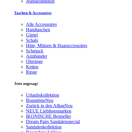
Jeanskollektion
Taschen & Accessoires
Alle Accessoires
Handtaschen
Gürtel
Schals
Hüte, Mützen & Haaraccessoires
Schmuck
Armbänder
Ohrringe
Ketten
Ringe
Jetzt angesagt
Urlaubskollektion
Brauntöne
Neu
Zurück in den Alltag
Neu
NEUE Lieblingsmarken
IKONISCHE Bestseller
Dream Pairs Sandalenspecial
Sandalenkollektion