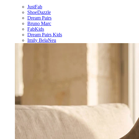
JustFab
ShoeDazzle
Dream Pairs
Bruno Marc
FabKids
Dream Pairs Kids
Imily Bela
Neu