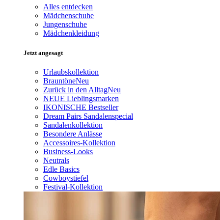
Alles entdecken
Mädchenschuhe
Jungenschuhe
Mädchenkleidung
Jetzt angesagt
Urlaubskollektion
Brauntöne
Neu
Zurück in den Alltag
Neu
NEUE Lieblingsmarken
IKONISCHE Bestseller
Dream Pairs Sandalenspecial
Sandalenkollektion
Besondere Anlässe
Accessoires-Kollektion
Business-Looks
Neutrals
Edle Basics
Cowboystiefel
Festival-Kollektion