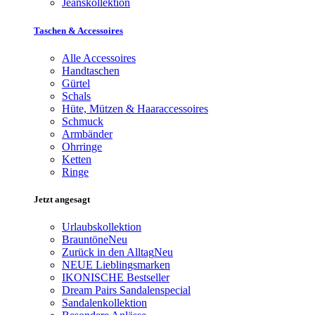
Jeanskollektion
Taschen & Accessoires
Alle Accessoires
Handtaschen
Gürtel
Schals
Hüte, Mützen & Haaraccessoires
Schmuck
Armbänder
Ohrringe
Ketten
Ringe
Jetzt angesagt
Urlaubskollektion
Brauntöne
Neu
Zurück in den Alltag
Neu
NEUE Lieblingsmarken
IKONISCHE Bestseller
Dream Pairs Sandalenspecial
Sandalenkollektion