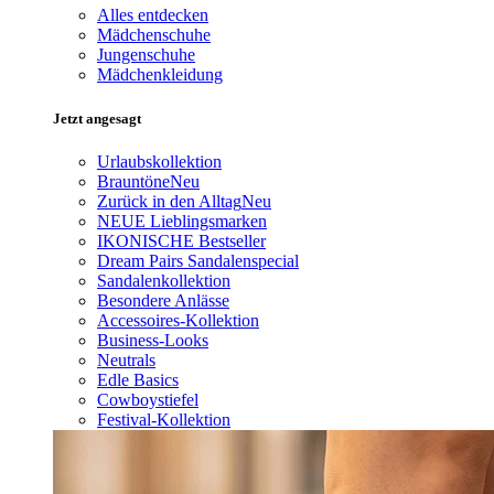
Alles entdecken
Mädchenschuhe
Jungenschuhe
Mädchenkleidung
Jetzt angesagt
Urlaubskollektion
Brauntöne
Neu
Zurück in den Alltag
Neu
NEUE Lieblingsmarken
IKONISCHE Bestseller
Dream Pairs Sandalenspecial
Sandalenkollektion
Besondere Anlässe
Accessoires-Kollektion
Business-Looks
Neutrals
Edle Basics
Cowboystiefel
Festival-Kollektion