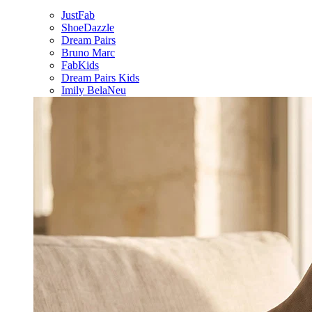
JustFab
ShoeDazzle
Dream Pairs
Bruno Marc
FabKids
Dream Pairs Kids
Imily Bela
Neu