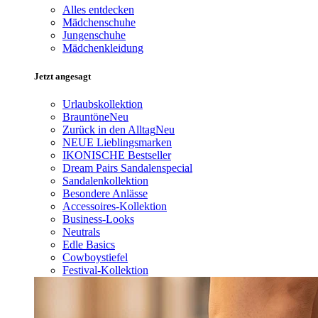
Alles entdecken
Mädchenschuhe
Jungenschuhe
Mädchenkleidung
Jetzt angesagt
Urlaubskollektion
Brauntöne
Neu
Zurück in den Alltag
Neu
NEUE Lieblingsmarken
IKONISCHE Bestseller
Dream Pairs Sandalenspecial
Sandalenkollektion
Besondere Anlässe
Accessoires-Kollektion
Business-Looks
Neutrals
Edle Basics
Cowboystiefel
Festival-Kollektion