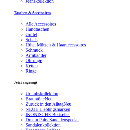
Jeanskollektion
Taschen & Accessoires
Alle Accessoires
Handtaschen
Gürtel
Schals
Hüte, Mützen & Haaraccessoires
Schmuck
Armbänder
Ohrringe
Ketten
Ringe
Jetzt angesagt
Urlaubskollektion
Brauntöne
Neu
Zurück in den Alltag
Neu
NEUE Lieblingsmarken
IKONISCHE Bestseller
Dream Pairs Sandalenspecial
Sandalenkollektion