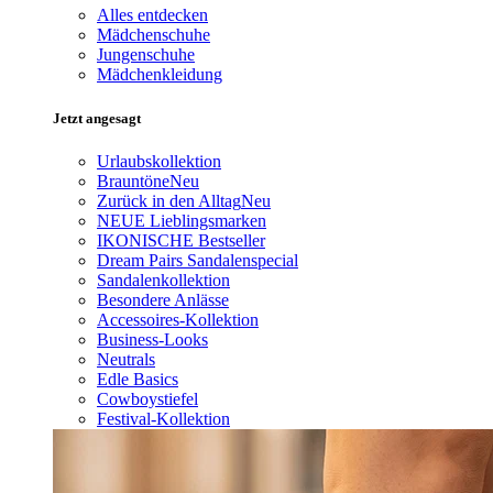
Alles entdecken
Mädchenschuhe
Jungenschuhe
Mädchenkleidung
Jetzt angesagt
Urlaubskollektion
Brauntöne
Neu
Zurück in den Alltag
Neu
NEUE Lieblingsmarken
IKONISCHE Bestseller
Dream Pairs Sandalenspecial
Sandalenkollektion
Besondere Anlässe
Accessoires-Kollektion
Business-Looks
Neutrals
Edle Basics
Cowboystiefel
Festival-Kollektion