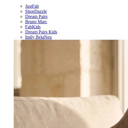
JustFab
ShoeDazzle
Dream Pairs
Bruno Marc
FabKids
Dream Pairs Kids
Imily Bela
Neu