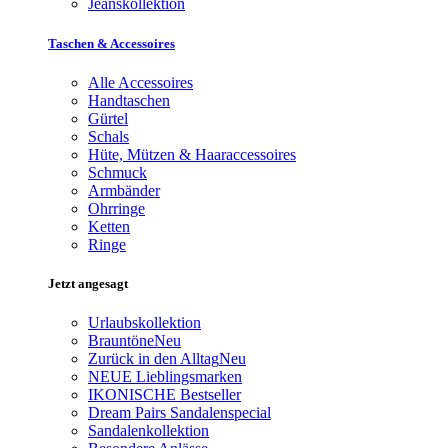
Jeanskollektion
Taschen & Accessoires
Alle Accessoires
Handtaschen
Gürtel
Schals
Hüte, Mützen & Haaraccessoires
Schmuck
Armbänder
Ohrringe
Ketten
Ringe
Jetzt angesagt
Urlaubskollektion
Brauntöne
Neu
Zurück in den Alltag
Neu
NEUE Lieblingsmarken
IKONISCHE Bestseller
Dream Pairs Sandalenspecial
Sandalenkollektion