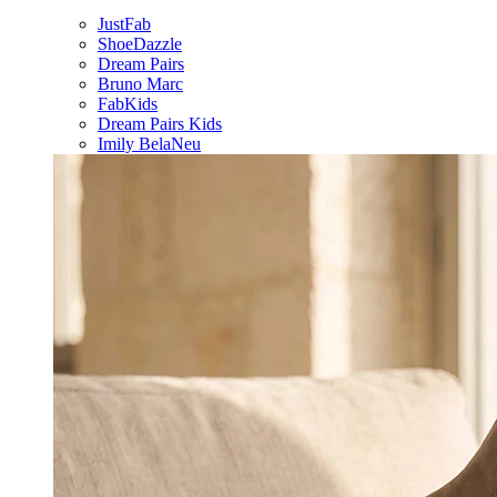
JustFab
ShoeDazzle
Dream Pairs
Bruno Marc
FabKids
Dream Pairs Kids
Imily Bela
Neu