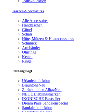
Jeanskollektion
Taschen & Accessoires
Alle Accessoires
Handtaschen
Gürtel
Schals
Hüte, Mützen & Haaraccessoires
Schmuck
Armbänder
Ohrringe
Ketten
Ringe
Jetzt angesagt
Urlaubskollektion
Brauntöne
Neu
Zurück in den Alltag
Neu
NEUE Lieblingsmarken
IKONISCHE Bestseller
Dream Pairs Sandalenspecial
Sandalenkollektion