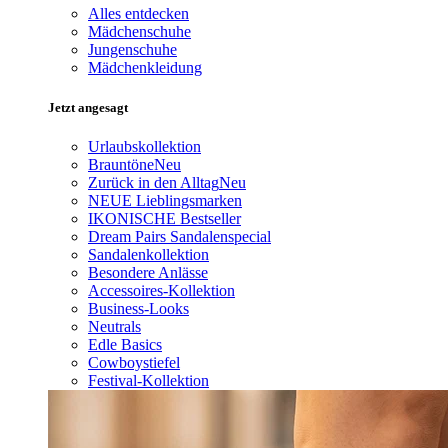
Alles entdecken
Mädchenschuhe
Jungenschuhe
Mädchenkleidung
Jetzt angesagt
Urlaubskollektion
Brauntöne
Neu
Zurück in den Alltag
Neu
NEUE Lieblingsmarken
IKONISCHE Bestseller
Dream Pairs Sandalenspecial
Sandalenkollektion
Besondere Anlässe
Accessoires-Kollektion
Business-Looks
Neutrals
Edle Basics
Cowboystiefel
Festival-Kollektion