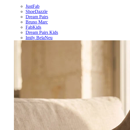
JustFab
ShoeDazzle
Dream Pairs
Bruno Marc
FabKids
Dream Pairs Kids
Imily Bela
Neu