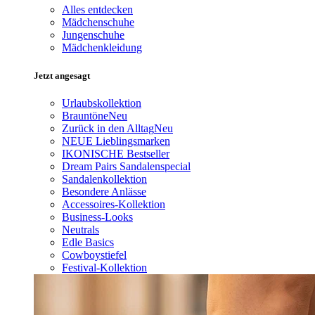
Alles entdecken
Mädchenschuhe
Jungenschuhe
Mädchenkleidung
Jetzt angesagt
Urlaubskollektion
Brauntöne
Neu
Zurück in den Alltag
Neu
NEUE Lieblingsmarken
IKONISCHE Bestseller
Dream Pairs Sandalenspecial
Sandalenkollektion
Besondere Anlässe
Accessoires-Kollektion
Business-Looks
Neutrals
Edle Basics
Cowboystiefel
Festival-Kollektion