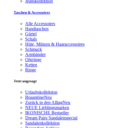
Jeanskollektion
Taschen & Accessoires
Alle Accessoires
Handtaschen
Gürtel
Schals
Hüte, Mützen & Haaraccessoires
Schmuck
Armbänder
Ohrringe
Ketten
Ringe
Jetzt angesagt
Urlaubskollektion
Brauntöne
Neu
Zurück in den Alltag
Neu
NEUE Lieblingsmarken
IKONISCHE Bestseller
Dream Pairs Sandalenspecial
Sandalenkollektion