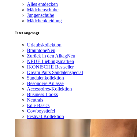
Alles entdecken
Mädchenschuhe
Jungenschuhe
Mädchenkleidung
Jetzt angesagt
Urlaubskollektion
Brauntöne
Neu
Zurück in den Alltag
Neu
NEUE Lieblingsmarken
IKONISCHE Bestseller
Dream Pairs Sandalenspecial
Sandalenkollektion
Besondere Anlässe
Accessoires-Kollektion
Business-Looks
Neutrals
Edle Basics
Cowboystiefel
Festival-Kollektion