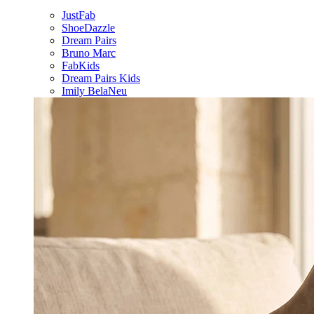
JustFab
ShoeDazzle
Dream Pairs
Bruno Marc
FabKids
Dream Pairs Kids
Imily Bela
Neu