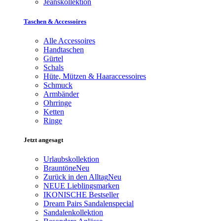
Jeanskollektion
Taschen & Accessoires
Alle Accessoires
Handtaschen
Gürtel
Schals
Hüte, Mützen & Haaraccessoires
Schmuck
Armbänder
Ohrringe
Ketten
Ringe
Jetzt angesagt
Urlaubskollektion
Brauntöne
Neu
Zurück in den Alltag
Neu
NEUE Lieblingsmarken
IKONISCHE Bestseller
Dream Pairs Sandalenspecial
Sandalenkollektion