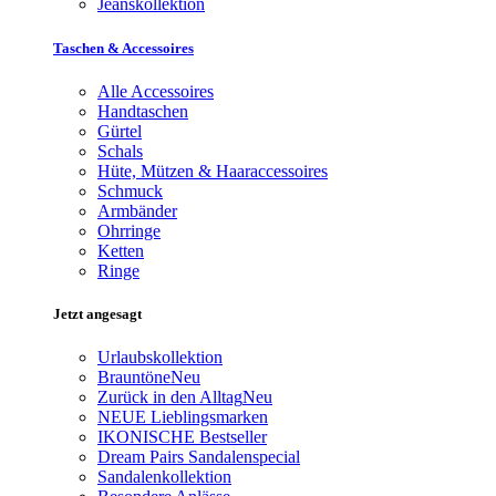
Jeanskollektion
Taschen & Accessoires
Alle Accessoires
Handtaschen
Gürtel
Schals
Hüte, Mützen & Haaraccessoires
Schmuck
Armbänder
Ohrringe
Ketten
Ringe
Jetzt angesagt
Urlaubskollektion
Brauntöne
Neu
Zurück in den Alltag
Neu
NEUE Lieblingsmarken
IKONISCHE Bestseller
Dream Pairs Sandalenspecial
Sandalenkollektion