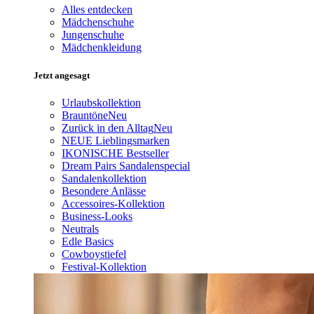
Alles entdecken
Mädchenschuhe
Jungenschuhe
Mädchenkleidung
Jetzt angesagt
Urlaubskollektion
Brauntöne
Neu
Zurück in den Alltag
Neu
NEUE Lieblingsmarken
IKONISCHE Bestseller
Dream Pairs Sandalenspecial
Sandalenkollektion
Besondere Anlässe
Accessoires-Kollektion
Business-Looks
Neutrals
Edle Basics
Cowboystiefel
Festival-Kollektion