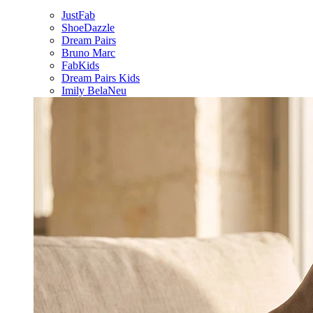
JustFab
ShoeDazzle
Dream Pairs
Bruno Marc
FabKids
Dream Pairs Kids
Imily Bela
Neu