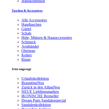
Jeanskollektion
Taschen & Accessoires
Alle Accessoires
Handtaschen
Gürtel
Schals
Hüte, Mützen & Haaraccessoires
Schmuck
Armbänder
Ohrringe
Ketten
Ringe
Jetzt angesagt
Urlaubskollektion
Brauntöne
Neu
Zurück in den Alltag
Neu
NEUE Lieblingsmarken
IKONISCHE Bestseller
Dream Pairs Sandalenspecial
Sandalenkollektion