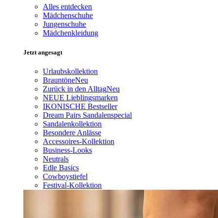
Alles entdecken
Mädchenschuhe
Jungenschuhe
Mädchenkleidung
Jetzt angesagt
Urlaubskollektion
Brauntöne
Neu
Zurück in den Alltag
Neu
NEUE Lieblingsmarken
IKONISCHE Bestseller
Dream Pairs Sandalenspecial
Sandalenkollektion
Besondere Anlässe
Accessoires-Kollektion
Business-Looks
Neutrals
Edle Basics
Cowboystiefel
Festival-Kollektion