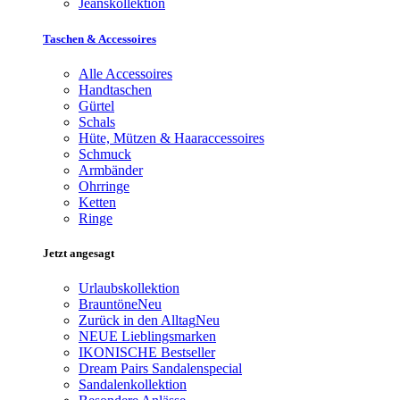
Jeanskollektion
Taschen & Accessoires
Alle Accessoires
Handtaschen
Gürtel
Schals
Hüte, Mützen & Haaraccessoires
Schmuck
Armbänder
Ohrringe
Ketten
Ringe
Jetzt angesagt
Urlaubskollektion
Brauntöne
Neu
Zurück in den Alltag
Neu
NEUE Lieblingsmarken
IKONISCHE Bestseller
Dream Pairs Sandalenspecial
Sandalenkollektion