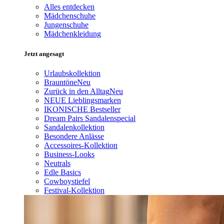
Alles entdecken
Mädchenschuhe
Jungenschuhe
Mädchenkleidung
Jetzt angesagt
Urlaubskollektion
Brauntöne
Neu
Zurück in den Alltag
Neu
NEUE Lieblingsmarken
IKONISCHE Bestseller
Dream Pairs Sandalenspecial
Sandalenkollektion
Besondere Anlässe
Accessoires-Kollektion
Business-Looks
Neutrals
Edle Basics
Cowboystiefel
Festival-Kollektion