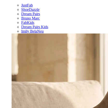
JustFab
ShoeDazzle
Dream Pairs
Bruno Marc
FabKids
Dream Pairs Kids
Imily Bela
Neu