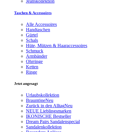
Jeanskollektion
Taschen & Accessoires
Alle Accessoires
Handtaschen
Gürtel
Schals
Hüte, Mützen & Haaraccessoires
Schmuck
Armbänder
Ohrringe
Ketten
Ringe
Jetzt angesagt
Urlaubskollektion
Brauntöne
Neu
Zurück in den Alltag
Neu
NEUE Lieblingsmarken
IKONISCHE Bestseller
Dream Pairs Sandalenspecial
Sandalenkollektion