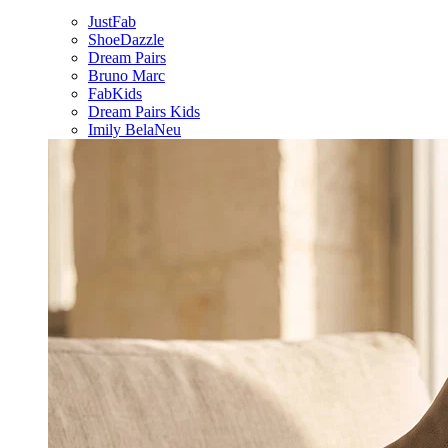
JustFab
ShoeDazzle
Dream Pairs
Bruno Marc
FabKids
Dream Pairs Kids
Imily Bela
Neu