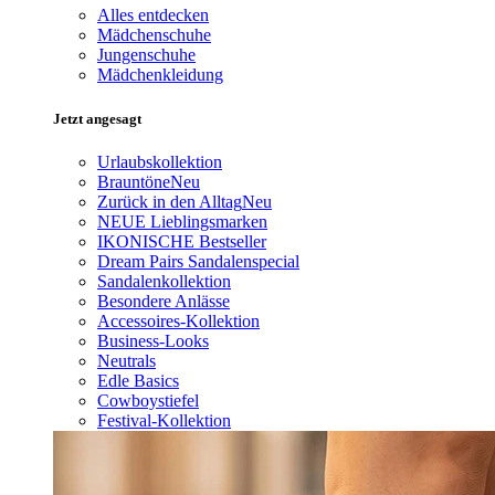
Alles entdecken
Mädchenschuhe
Jungenschuhe
Mädchenkleidung
Jetzt angesagt
Urlaubskollektion
Brauntöne
Neu
Zurück in den Alltag
Neu
NEUE Lieblingsmarken
IKONISCHE Bestseller
Dream Pairs Sandalenspecial
Sandalenkollektion
Besondere Anlässe
Accessoires-Kollektion
Business-Looks
Neutrals
Edle Basics
Cowboystiefel
Festival-Kollektion