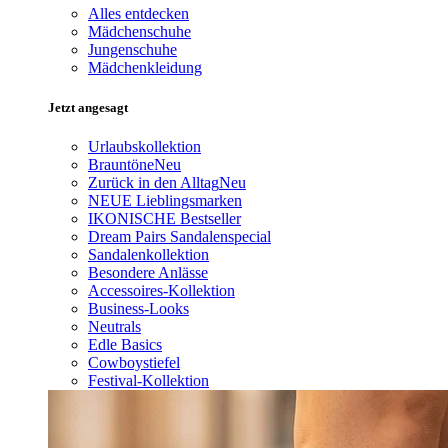
Alles entdecken
Mädchenschuhe
Jungenschuhe
Mädchenkleidung
Jetzt angesagt
Urlaubskollektion
Brauntöne
Neu
Zurück in den Alltag
Neu
NEUE Lieblingsmarken
IKONISCHE Bestseller
Dream Pairs Sandalenspecial
Sandalenkollektion
Besondere Anlässe
Accessoires-Kollektion
Business-Looks
Neutrals
Edle Basics
Cowboystiefel
Festival-Kollektion