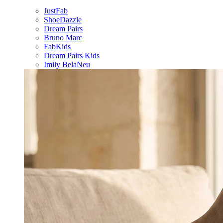
JustFab
ShoeDazzle
Dream Pairs
Bruno Marc
FabKids
Dream Pairs Kids
Imily Bela
Neu