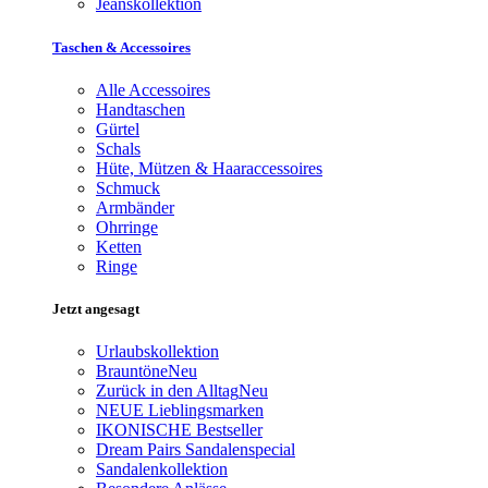
Jeanskollektion
Taschen & Accessoires
Alle Accessoires
Handtaschen
Gürtel
Schals
Hüte, Mützen & Haaraccessoires
Schmuck
Armbänder
Ohrringe
Ketten
Ringe
Jetzt angesagt
Urlaubskollektion
Brauntöne
Neu
Zurück in den Alltag
Neu
NEUE Lieblingsmarken
IKONISCHE Bestseller
Dream Pairs Sandalenspecial
Sandalenkollektion