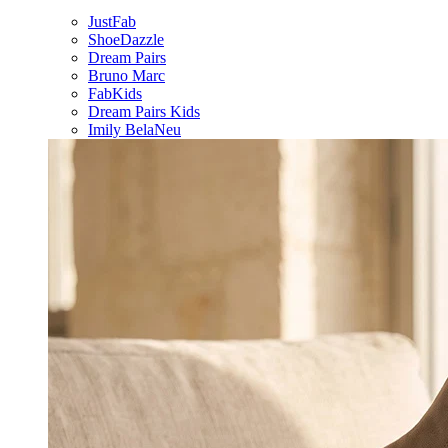
JustFab
ShoeDazzle
Dream Pairs
Bruno Marc
FabKids
Dream Pairs Kids
Imily Bela
Neu