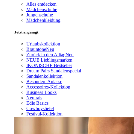
Alles entdecken
Mädchenschuhe
Jungenschuhe
Mädchenkleidung
Jetzt angesagt
Urlaubskollektion
Brauntöne
Neu
Zurück in den Alltag
Neu
NEUE Lieblingsmarken
IKONISCHE Bestseller
Dream Pairs Sandalenspecial
Sandalenkollektion
Besondere Anlässe
Accessoires-Kollektion
Business-Looks
Neutrals
Edle Basics
Cowboystiefel
Festival-Kollektion