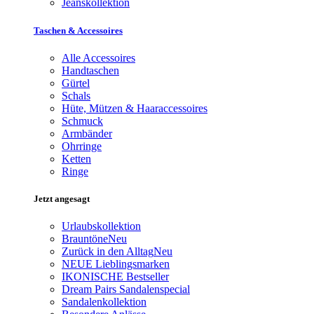
Jeanskollektion
Taschen & Accessoires
Alle Accessoires
Handtaschen
Gürtel
Schals
Hüte, Mützen & Haaraccessoires
Schmuck
Armbänder
Ohrringe
Ketten
Ringe
Jetzt angesagt
Urlaubskollektion
Brauntöne
Neu
Zurück in den Alltag
Neu
NEUE Lieblingsmarken
IKONISCHE Bestseller
Dream Pairs Sandalenspecial
Sandalenkollektion