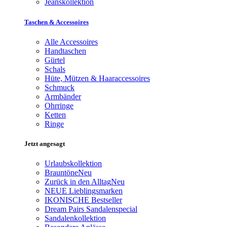
Jeanskollektion
Taschen & Accessoires
Alle Accessoires
Handtaschen
Gürtel
Schals
Hüte, Mützen & Haaraccessoires
Schmuck
Armbänder
Ohrringe
Ketten
Ringe
Jetzt angesagt
Urlaubskollektion
Brauntöne
Neu
Zurück in den Alltag
Neu
NEUE Lieblingsmarken
IKONISCHE Bestseller
Dream Pairs Sandalenspecial
Sandalenkollektion