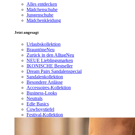
Alles entdecken
Mädchenschuhe
Jungenschuhe
Mädchenkleidung
Jetzt angesagt
Urlaubskollektion
Brauntöne
Neu
Zurück in den Alltag
Neu
NEUE Lieblingsmarken
IKONISCHE Bestseller
Dream Pairs Sandalenspecial
Sandalenkollektion
Besondere Anlässe
Accessoires-Kollektion
Business-Looks
Neutrals
Edle Basics
Cowboystiefel
Festival-Kollektion