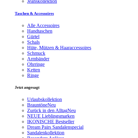
Jeanskollektion
Taschen & Accessoires
Alle Accessoires
Handtaschen
Gürtel
Schals
Hüte, Mützen & Haaraccessoires
Schmuck
Armbänder
Ohrringe
Ketten
Ringe
Jetzt angesagt
Urlaubskollektion
Brauntöne
Neu
Zurück in den Alltag
Neu
NEUE Lieblingsmarken
IKONISCHE Bestseller
Dream Pairs Sandalenspecial
Sandalenkollektion