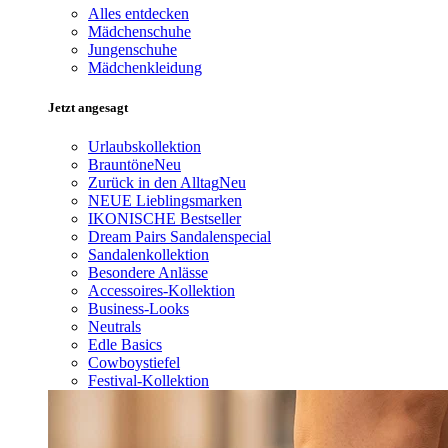
Alles entdecken
Mädchenschuhe
Jungenschuhe
Mädchenkleidung
Jetzt angesagt
Urlaubskollektion
Brauntöne
Neu
Zurück in den Alltag
Neu
NEUE Lieblingsmarken
IKONISCHE Bestseller
Dream Pairs Sandalenspecial
Sandalenkollektion
Besondere Anlässe
Accessoires-Kollektion
Business-Looks
Neutrals
Edle Basics
Cowboystiefel
Festival-Kollektion