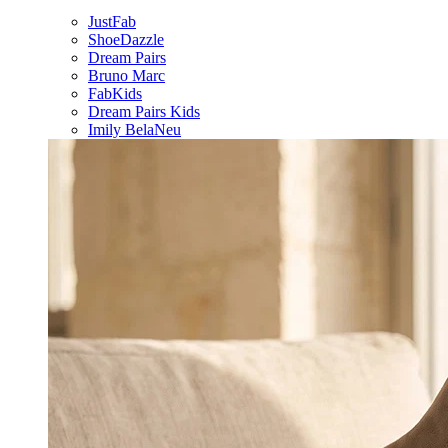
JustFab
ShoeDazzle
Dream Pairs
Bruno Marc
FabKids
Dream Pairs Kids
Imily Bela
Neu