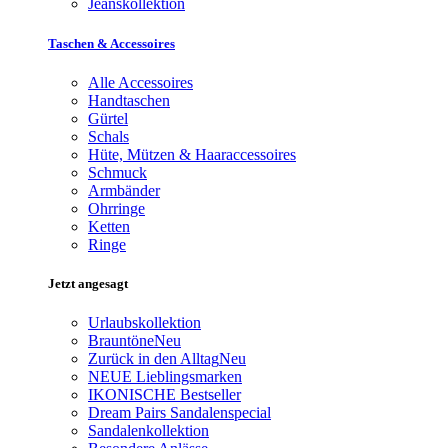
Jeanskollektion
Taschen & Accessoires
Alle Accessoires
Handtaschen
Gürtel
Schals
Hüte, Mützen & Haaraccessoires
Schmuck
Armbänder
Ohrringe
Ketten
Ringe
Jetzt angesagt
Urlaubskollektion
Brauntöne
Neu
Zurück in den Alltag
Neu
NEUE Lieblingsmarken
IKONISCHE Bestseller
Dream Pairs Sandalenspecial
Sandalenkollektion