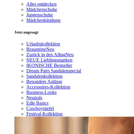
Alles entdecken
Mädchenschuhe
Jungenschuhe
Mädchenkleidung
Jetzt angesagt
Urlaubskollektion
Brauntöne
Neu
Zurück in den Alltag
Neu
NEUE Lieblingsmarken
IKONISCHE Bestseller
Dream Pairs Sandalenspecial
Sandalenkollektion
Besondere Anlässe
Accessoires-Kollektion
Business-Looks
Neutrals
Edle Basics
Cowboystiefel
Festival-Kollektion