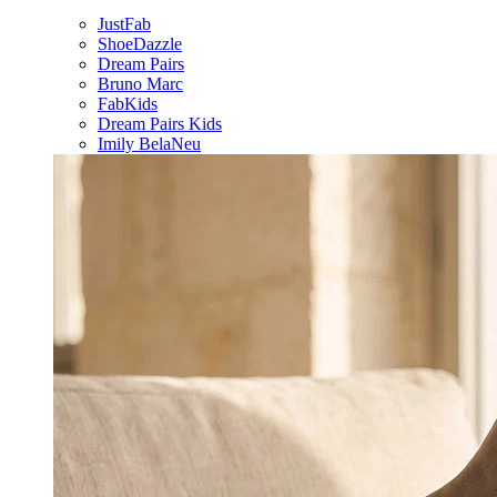
JustFab
ShoeDazzle
Dream Pairs
Bruno Marc
FabKids
Dream Pairs Kids
Imily Bela
Neu