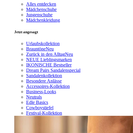
Alles entdecken
Mädchenschuhe
Jungenschuhe
Mädchenkleidung
Jetzt angesagt
Urlaubskollektion
Brauntöne
Neu
Zurück in den Alltag
Neu
NEUE Lieblingsmarken
IKONISCHE Bestseller
Dream Pairs Sandalenspecial
Sandalenkollektion
Besondere Anlässe
Accessoires-Kollektion
Business-Looks
Neutrals
Edle Basics
Cowboystiefel
Festival-Kollektion