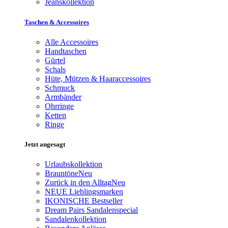
Jeanskollektion
Taschen & Accessoires
Alle Accessoires
Handtaschen
Gürtel
Schals
Hüte, Mützen & Haaraccessoires
Schmuck
Armbänder
Ohrringe
Ketten
Ringe
Jetzt angesagt
Urlaubskollektion
Brauntöne
Neu
Zurück in den Alltag
Neu
NEUE Lieblingsmarken
IKONISCHE Bestseller
Dream Pairs Sandalenspecial
Sandalenkollektion