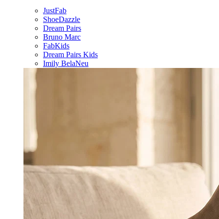
JustFab
ShoeDazzle
Dream Pairs
Bruno Marc
FabKids
Dream Pairs Kids
Imily Bela
Neu