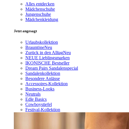
Alles entdecken
Mädchenschuhe
Jungenschuhe
Mädchenkleidung
Jetzt angesagt
Urlaubskollektion
Brauntöne
Neu
Zurück in den Alltag
Neu
NEUE Lieblingsmarken
IKONISCHE Bestseller
Dream Pairs Sandalenspecial
Sandalenkollektion
Besondere Anlässe
Accessoires-Kollektion
Business-Looks
Neutrals
Edle Basics
Cowboystiefel
Festival-Kollektion