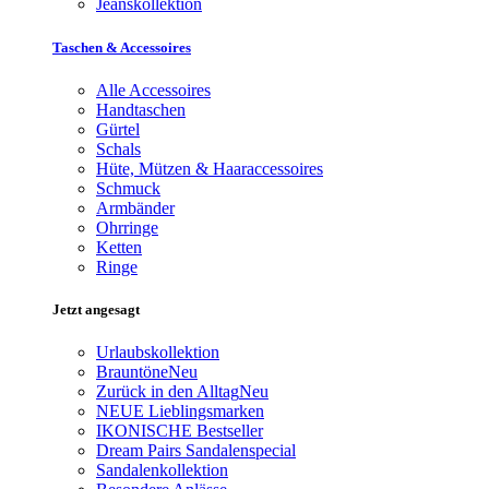
Jeanskollektion
Taschen & Accessoires
Alle Accessoires
Handtaschen
Gürtel
Schals
Hüte, Mützen & Haaraccessoires
Schmuck
Armbänder
Ohrringe
Ketten
Ringe
Jetzt angesagt
Urlaubskollektion
Brauntöne
Neu
Zurück in den Alltag
Neu
NEUE Lieblingsmarken
IKONISCHE Bestseller
Dream Pairs Sandalenspecial
Sandalenkollektion