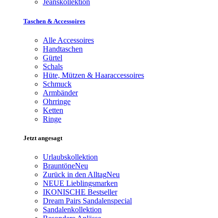
Jeanskollektion
Taschen & Accessoires
Alle Accessoires
Handtaschen
Gürtel
Schals
Hüte, Mützen & Haaraccessoires
Schmuck
Armbänder
Ohrringe
Ketten
Ringe
Jetzt angesagt
Urlaubskollektion
Brauntöne
Neu
Zurück in den Alltag
Neu
NEUE Lieblingsmarken
IKONISCHE Bestseller
Dream Pairs Sandalenspecial
Sandalenkollektion