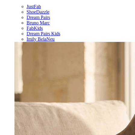
JustFab
ShoeDazzle
Dream Pairs
Bruno Marc
FabKids
Dream Pairs Kids
Imily Bela
Neu