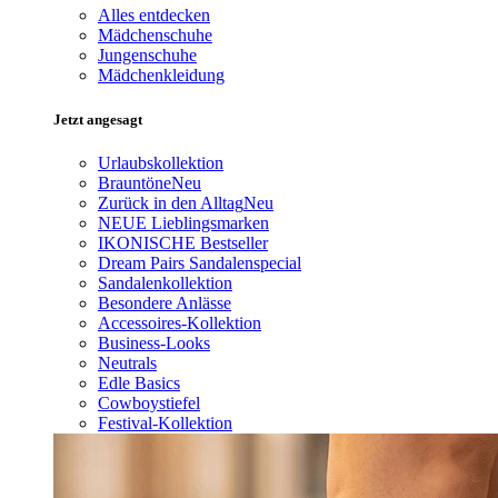
Alles entdecken
Mädchenschuhe
Jungenschuhe
Mädchenkleidung
Jetzt angesagt
Urlaubskollektion
Brauntöne
Neu
Zurück in den Alltag
Neu
NEUE Lieblingsmarken
IKONISCHE Bestseller
Dream Pairs Sandalenspecial
Sandalenkollektion
Besondere Anlässe
Accessoires-Kollektion
Business-Looks
Neutrals
Edle Basics
Cowboystiefel
Festival-Kollektion