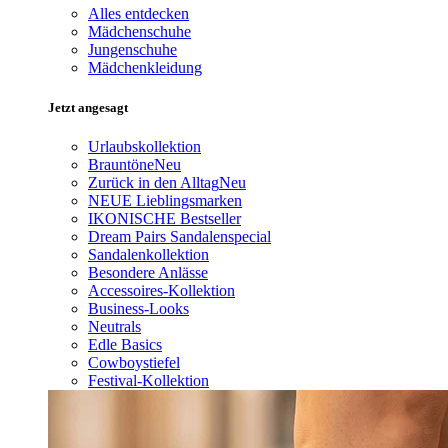
Alles entdecken
Mädchenschuhe
Jungenschuhe
Mädchenkleidung
Jetzt angesagt
Urlaubskollektion
Brauntöne
Neu
Zurück in den Alltag
Neu
NEUE Lieblingsmarken
IKONISCHE Bestseller
Dream Pairs Sandalenspecial
Sandalenkollektion
Besondere Anlässe
Accessoires-Kollektion
Business-Looks
Neutrals
Edle Basics
Cowboystiefel
Festival-Kollektion