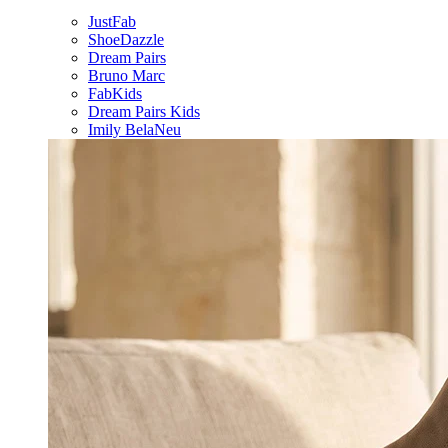
JustFab
ShoeDazzle
Dream Pairs
Bruno Marc
FabKids
Dream Pairs Kids
Imily Bela
Neu