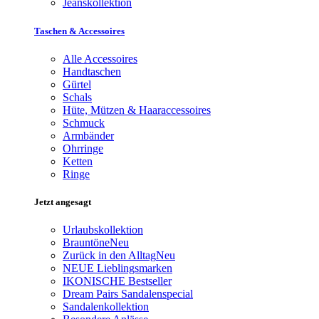
Jeanskollektion
Taschen & Accessoires
Alle Accessoires
Handtaschen
Gürtel
Schals
Hüte, Mützen & Haaraccessoires
Schmuck
Armbänder
Ohrringe
Ketten
Ringe
Jetzt angesagt
Urlaubskollektion
Brauntöne
Neu
Zurück in den Alltag
Neu
NEUE Lieblingsmarken
IKONISCHE Bestseller
Dream Pairs Sandalenspecial
Sandalenkollektion