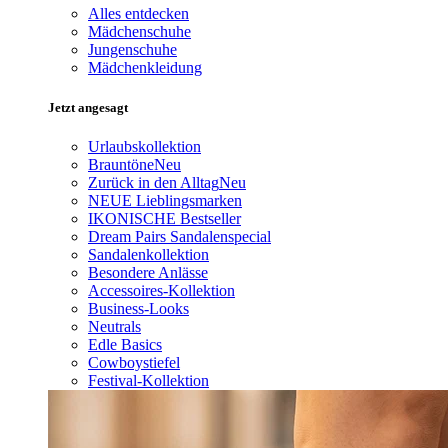
Alles entdecken
Mädchenschuhe
Jungenschuhe
Mädchenkleidung
Jetzt angesagt
Urlaubskollektion
Brauntöne
Neu
Zurück in den Alltag
Neu
NEUE Lieblingsmarken
IKONISCHE Bestseller
Dream Pairs Sandalenspecial
Sandalenkollektion
Besondere Anlässe
Accessoires-Kollektion
Business-Looks
Neutrals
Edle Basics
Cowboystiefel
Festival-Kollektion