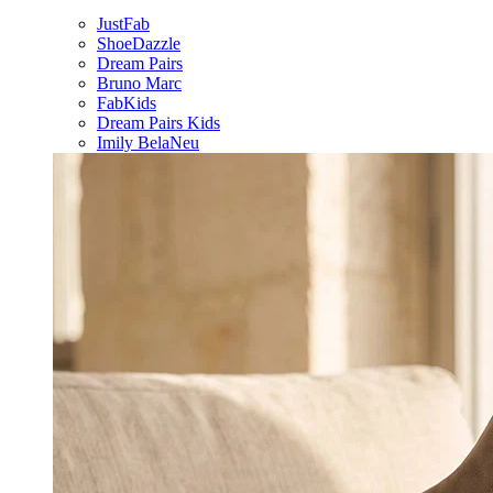
JustFab
ShoeDazzle
Dream Pairs
Bruno Marc
FabKids
Dream Pairs Kids
Imily Bela
Neu