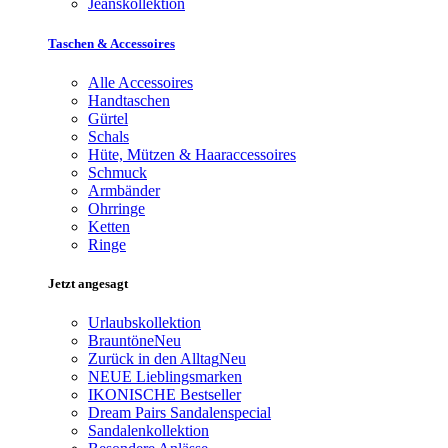
Jeanskollektion
Taschen & Accessoires
Alle Accessoires
Handtaschen
Gürtel
Schals
Hüte, Mützen & Haaraccessoires
Schmuck
Armbänder
Ohrringe
Ketten
Ringe
Jetzt angesagt
Urlaubskollektion
Brauntöne
Neu
Zurück in den Alltag
Neu
NEUE Lieblingsmarken
IKONISCHE Bestseller
Dream Pairs Sandalenspecial
Sandalenkollektion