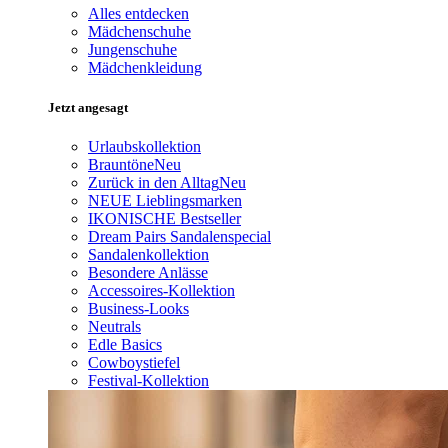
Alles entdecken
Mädchenschuhe
Jungenschuhe
Mädchenkleidung
Jetzt angesagt
Urlaubskollektion
Brauntöne
Neu
Zurück in den Alltag
Neu
NEUE Lieblingsmarken
IKONISCHE Bestseller
Dream Pairs Sandalenspecial
Sandalenkollektion
Besondere Anlässe
Accessoires-Kollektion
Business-Looks
Neutrals
Edle Basics
Cowboystiefel
Festival-Kollektion