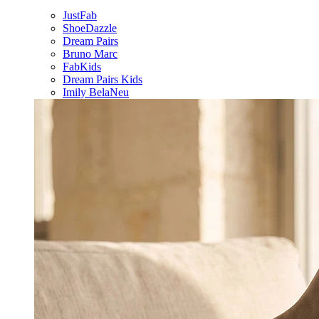
JustFab
ShoeDazzle
Dream Pairs
Bruno Marc
FabKids
Dream Pairs Kids
Imily Bela
Neu