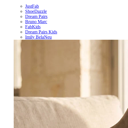
JustFab
ShoeDazzle
Dream Pairs
Bruno Marc
FabKids
Dream Pairs Kids
Imily Bela
Neu