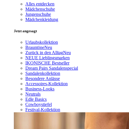
Alles entdecken
Mädchenschuhe
Jungenschuhe
Mädchenkleidung
Jetzt angesagt
Urlaubskollektion
Brauntöne
Neu
Zurück in den Alltag
Neu
NEUE Lieblingsmarken
IKONISCHE Bestseller
Dream Pairs Sandalenspecial
Sandalenkollektion
Besondere Anlässe
Accessoires-Kollektion
Business-Looks
Neutrals
Edle Basics
Cowboystiefel
Festival-Kollektion