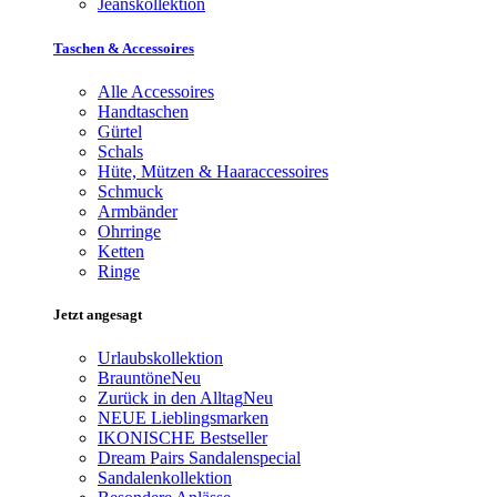
Jeanskollektion
Taschen & Accessoires
Alle Accessoires
Handtaschen
Gürtel
Schals
Hüte, Mützen & Haaraccessoires
Schmuck
Armbänder
Ohrringe
Ketten
Ringe
Jetzt angesagt
Urlaubskollektion
Brauntöne
Neu
Zurück in den Alltag
Neu
NEUE Lieblingsmarken
IKONISCHE Bestseller
Dream Pairs Sandalenspecial
Sandalenkollektion